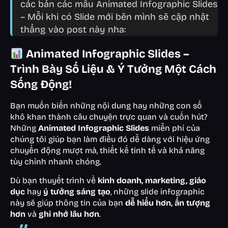
các bản các mẫu Animated Infographic Slides
– Mỗi khi có Slide mới bên mình sẽ cập nhật
thẳng vào post này nha:
Animated Infographic Slides –
Trình Bày Số Liệu & Ý Tưởng Một Cách
Sống Động!
Bạn muốn biến những nội dung hay những con số
khô khan thành câu chuyện trực quan và cuốn hút?
Những
Animated Infographic Slides
miễn phí của
chúng tôi giúp bạn làm điều đó dễ dàng với hiệu ứng
chuyển động mượt mà, thiết kế tinh tế và khả năng
tùy chỉnh nhanh chóng.
Dù bạn thuyết trình về
kinh doanh, marketing, giáo
dục
hay
ý tưởng sáng tạo
, những slide infographic
này sẽ giúp thông tin của bạn
dễ hiểu hơn, ấn tượng
hơn
và
ghi nhớ lâu hơn
.