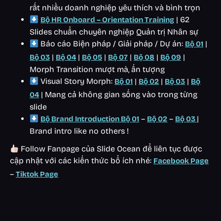
rất nhiều doanh nghiệp yêu thích và bình trọn
| 62
Bộ HR Onboard – Orientation Training
Slides chuẩn chuyên nghiệp Quản trị Nhân sự
Báo cáo Biện pháp / Giải pháp / Dự án:
|
Bộ 01
|
|
|
|
|
|
Bộ 03
Bộ 04
Bộ 05
Bộ 07
Bộ 08
Bộ 09
Morph Transition mượt mà, ấn tượng
Visual Story Morph:
|
|
|
Bộ 01
Bộ 02
Bộ 03
Bộ
| Mang cả không gian sống vào trong từng
04
slide
–
–
|
Bộ Brand Introduction Bộ 01
Bộ 02
Bộ 03
Brand intro like no others !
Follow Fanpage của Slide Ocean để liên tục được
cập nhật với các kiến thức bổ ích nhé:
Facebook Page
–
Tiktok Page