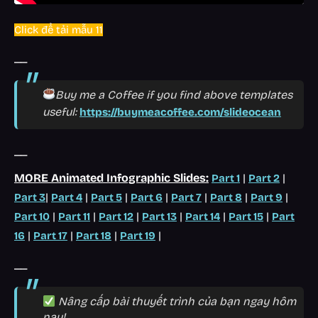
Click để tải mẫu 11
__
Buy me a Coffee if you find above templates
useful:
https://buymeacoffee.com/slideocean
__
MORE Animated Infographic Slides:
|
|
Part 1
Part 2
|
|
|
|
|
|
|
Part 3
Part 4
Part 5
Part 6
Part 7
Part 8
Part 9
|
|
|
|
|
|
Part 10
Part 11
Part 12
Part 13
Part 14
Part 15
Part
|
|
|
|
16
Part 17
Part 18
Part 19
__
Nâng cấp bài thuyết trình của bạn ngay hôm
nay!