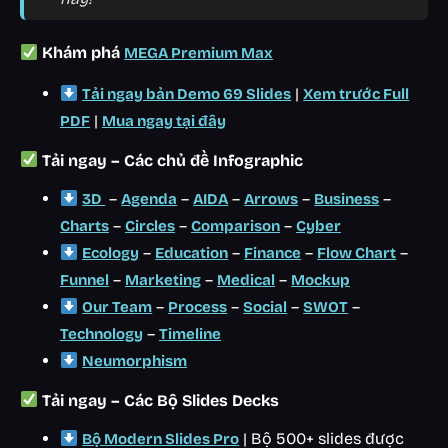
Khám phá
MEGA Premium Max
|
Tải ngay bản Demo 69 Slides
Xem trước Full
|
PDF
Mua ngay tại đây
Tải ngay – Các chủ đề Infographic
–
–
–
–
–
3D
Agenda
AIDA
Arrows
Business
–
–
–
Charts
Circles
Comparison
Cyber
–
–
–
–
Ecology
Education
Finance
Flow Chart
–
–
–
Funnel
Marketing
Medical
Mockup
–
–
–
–
Our Team
Process
Social
SWOT
–
Technology
Timeline
Neumorphism
Tải ngay – Các Bộ Slides Decks
| Bộ 500+ slides được
Bộ Modern Slides Pro