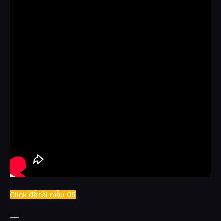
Click để tải mẫu 05
__