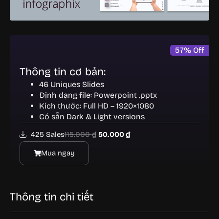
57
%
Off
Thông tin cơ bản:
46 Uniques Slides
Định dạng file: Powerpoint .pptx
Kích thước: Full HD – 1920×1080
Có sẵn Dark & Light versions
425 Sales
115.000
₫
50.000
₫
Mua ngay
Thông tin chi tiết