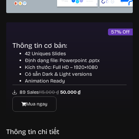
57
%
Off
Thông tin cơ bản:
42 Uniques Slides
Định dạng file: Powerpoint .pptx
Kích thước: Full HD – 1920×1080
Có sẵn Dark & Light versions
Animation Ready
89 Sales
115.000
₫
50.000
₫
Mua ngay
Thông tin chi tiết