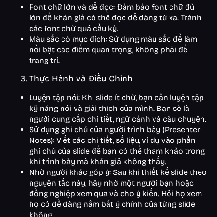
Font chữ lớn và dễ đọc: Đảm bảo font chữ đủ
lớn để khán giả có thể đọc dễ dàng từ xa. Tránh
các font chữ quá cầu kỳ.
Màu sắc có mục đích: Sử dụng màu sắc để làm
nổi bật các điểm quan trọng, không phải để
trang trí.
Thực Hành và Điều Chỉnh
Luyện tập nói: Khi slide ít chữ, bạn cần luyện tập
kỹ năng nói và giải thích của mình. Bạn sẽ là
người cung cấp chi tiết, ngữ cảnh và câu chuyện.
Sử dụng ghi chú của người trình bày (Presenter
Notes): Viết các chi tiết, số liệu, ví dụ vào phần
ghi chú của slide để bạn có thể tham khảo trong
khi trình bày mà khán giả không thấy.
Nhờ người khác góp ý: Sau khi thiết kế slide theo
nguyên tắc này, hãy nhờ một người bạn hoặc
đồng nghiệp xem qua và cho ý kiến. Hỏi họ xem
họ có dễ dàng nắm bắt ý chính của từng slide
không.