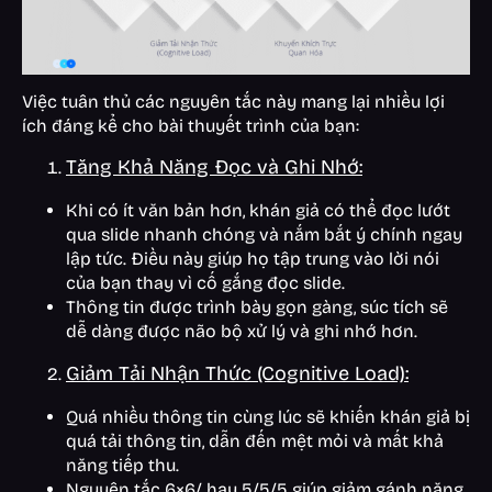
Việc tuân thủ các nguyên tắc này mang lại nhiều lợi
ích đáng kể cho bài thuyết trình của bạn:
Tăng Khả Năng Đọc và Ghi Nhớ:
Khi có ít văn bản hơn, khán giả có thể đọc lướt
qua slide nhanh chóng và nắm bắt ý chính ngay
lập tức. Điều này giúp họ tập trung vào lời nói
của bạn thay vì cố gắng đọc slide.
Thông tin được trình bày gọn gàng, súc tích sẽ
dễ dàng được não bộ xử lý và ghi nhớ hơn.
Giảm Tải Nhận Thức (Cognitive Load):
Quá nhiều thông tin cùng lúc sẽ khiến khán giả bị
quá tải thông tin, dẫn đến mệt mỏi và mất khả
năng tiếp thu.
Nguyên tắc 6×6/ hay 5/5/5 giúp giảm gánh nặng