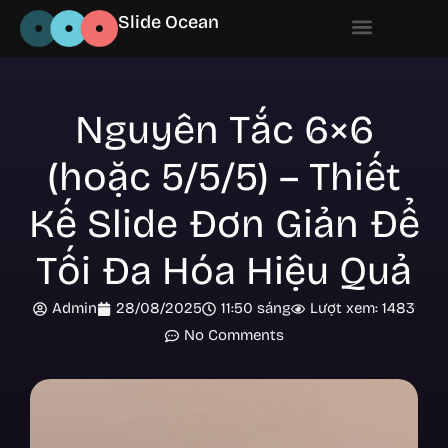
Slide Ocean
Nguyên Tắc 6×6
(hoặc 5/5/5) – Thiết
Kế Slide Đơn Giản Để
Tối Đa Hóa Hiệu Quả
Admin
28/08/2025
11:50 sáng
Lượt xem: 1483
No Comments