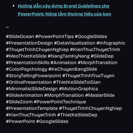
Hướng dẫn xây dựng Brand Guidelines cho
PowerPoint: Nâng tầm thương hiệu của bạn
_
#SlideOcean #PowerPointTips #GoogleSlides
#PresentationDesign #DataVisualization #Infographic
#ThuyetTrinhChuyenNghiep #KienThucThuyetTrinh
#MeoThietKeSlide #NangTamKyNang #SlideDep
#PresentationSkills #Animation #MorphTransition
#ColorPsychology #KeChuyenBangSlide
#StoryTellingPowerpoint #ThuyetTrinhTrucTuyen
#OnlinePresentation #ThietKeSlideToiGian
#MinimalistSlideDesign #MotionGraphics
#SlideAnimation #MorphTransition #MasterSlide
#SlideZoom #PowerPointTechnique
#PresentationTemplate #ThuyetTrinhChuyenNghiep
#KienThucThuyetTrinh #ThietKeSlideDep
#PowerPoint #GoogleSlides