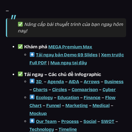
_
Nâng cấp bài thuyết trình của bạn ngay hôm
nay!
Khám phá
MEGA Premium Max
|
Tải ngay bản Demo 69 Slides
Xem trước
|
Full PDF
Mua ngay tại đây
Tải ngay – Các chủ đề Infographic
–
–
–
–
3D
Agenda
AIDA
Arrows
Business
–
–
–
–
Charts
Circles
Comparison
Cyber
–
–
–
Ecology
Education
Finance
Flow
–
–
–
–
Chart
Funnel
Marketing
Medical
Mockup
–
–
–
–
Our Team
Process
Social
SWOT
–
Technology
Timeline