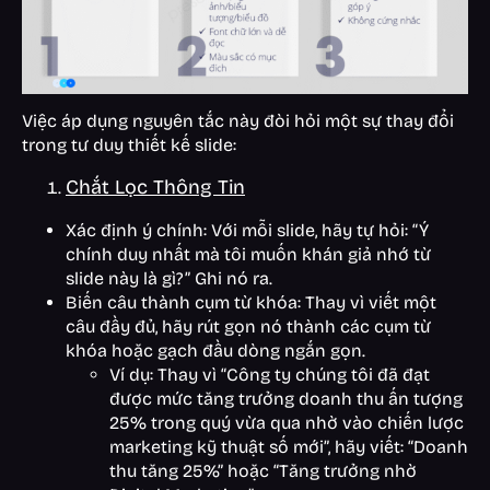
Việc áp dụng nguyên tắc này đòi hỏi một sự thay đổi
trong tư duy thiết kế slide:
Chắt Lọc Thông Tin
Xác định ý chính: Với mỗi slide, hãy tự hỏi: “Ý
chính duy nhất mà tôi muốn khán giả nhớ từ
slide này là gì?” Ghi nó ra.
Biến câu thành cụm từ khóa: Thay vì viết một
câu đầy đủ, hãy rút gọn nó thành các cụm từ
khóa hoặc gạch đầu dòng ngắn gọn.
Ví dụ: Thay vì “Công ty chúng tôi đã đạt
được mức tăng trưởng doanh thu ấn tượng
25% trong quý vừa qua nhờ vào chiến lược
marketing kỹ thuật số mới”, hãy viết: “Doanh
thu tăng 25%” hoặc “Tăng trưởng nhờ