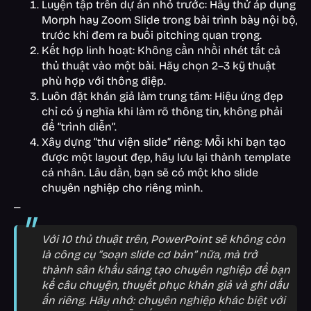
Luyện tập trên dự án nhỏ trước: Hãy thử áp dụng
Morph hay Zoom Slide trong bài trình bày nội bộ,
trước khi đem ra buổi pitching quan trọng.
Kết hợp linh hoạt: Không cần nhồi nhét tất cả
thủ thuật vào một bài. Hãy chọn 2–3 kỹ thuật
phù hợp với thông điệp.
Luôn đặt khán giả làm trung tâm: Hiệu ứng đẹp
chỉ có ý nghĩa khi làm rõ thông tin, không phải
để “trình diễn”.
Xây dựng “thư viện slide” riêng: Mỗi khi bạn tạo
được một layout đẹp, hãy lưu lại thành template
cá nhân. Lâu dần, bạn sẽ có một kho slide
chuyên nghiệp cho riêng mình.
_
Với 10 thủ thuật trên, PowerPoint sẽ không còn
là công cụ “soạn slide cơ bản” nữa, mà trở
thành sân khấu sáng tạo chuyên nghiệp để bạn
kể câu chuyện, thuyết phục khán giả và ghi dấu
ấn riêng. Hãy nhớ: chuyên nghiệp khác biệt với