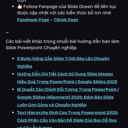
trọn
Follow Fanpage của Slide Ocean để liên tục
được cập nhật với các kiến thức bổ ích nhé:
–
Facebook Page
Tiktok Page
_
Các bài viết khác trong chuỗi bài hướng dẫn bạn làm
Slide Powerpoint Chuyên nghiệp:
5 Bước Nâng Cấp Slide Trình Bày Lên Chuyên
Nghiệp
Hướng Dẫn Chi Tiết Cách Sử Dụng Slide Master
Hiệu Quả Trong PowerPoint / Google Slides 2025
Bí Quyết Căn Chỉnh Đối Tượng Trong PowerPoint /
Google Slides (Alignment) 2025: Đảm Bảo Slide
Luôn Gọn Gàng và Chuyên Nghiệp
Text Hierarchy Đỉnh Cao Trong Powerpoint 2025:
Cách Phân Cấp Văn Bản Để Slide Của Bạn Dễ Đọc