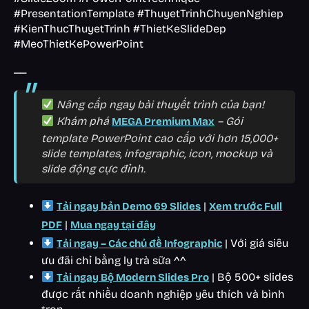
#PresentationTemplate #ThuyetTrinhChuyenNghiep
#KienThucThuyetTrinh #ThietKeSlideDep
#MeoThietKePowerPoint
__
Nâng cấp ngay bài thuyết trình của bạn!
Khám phá
– Gói
MEGA Premium Max
template PowerPoint cao cấp với hơn 15,000+
slide templates, infographic, icon, mockup và
slide động cực đỉnh.
|
Tải ngay bản Demo 69 Slides
Xem trước Full
|
PDF
Mua ngay tại đây
| Với giá siêu
Tải ngay – Các chủ đề Infographic
ưu đãi chỉ bằng ly trà sữa ^^
| Bộ 500+ slides
Tải ngay Bộ Modern Slides Pro
được rất nhiều doanh nghiệp yêu thích và bình