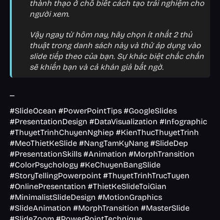
thành thạo ở chỗ biết cách tạo trải nghiệm cho
người xem.
Vậy ngay từ hôm nay, hãy chọn ít nhất 2 thủ
thuật trong danh sách này và thử áp dụng vào
slide tiếp theo của bạn. Sự khác biệt chắc chắn
sẽ khiến bạn và cả khán giả bất ngờ.
_
#SlideOcean #PowerPointTips #GoogleSlides
#PresentationDesign #DataVisualization #Infographic
#ThuyetTrinhChuyenNghiep #KienThucThuyetTrinh
#MeoThietKeSlide #NangTamKyNang #SlideDep
#PresentationSkills #Animation #MorphTransition
#ColorPsychology #KeChuyenBangSlide
#StoryTellingPowerpoint #ThuyetTrinhTrucTuyen
#OnlinePresentation #ThietKeSlideToiGian
#MinimalistSlideDesign #MotionGraphics
#SlideAnimation #MorphTransition #MasterSlide
#SlideZoom #PowerPointTechnique