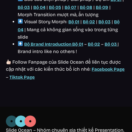
|
|
|
|
|
|
Bộ 03
Bộ 04
Bộ 05
Bộ 07
Bộ 08
Bộ 09
Morph Transition mượt mà, ấn tượng
Visual Story Morph:
|
|
|
Bộ 01
Bộ 02
Bộ 03
Bộ
| Mang cả không gian sống vào trong từng
04
slide
–
–
|
Bộ Brand Introduction Bộ 01
Bộ 02
Bộ 03
Brand intro like no others !
Follow Fanpage của Slide Ocean để liên tục được
cập nhật với các kiến thức bổ ích nhé:
Facebook Page
–
Tiktok Page
Slide Ocean – Nhóm chuyên gia thiết kế Presentation,