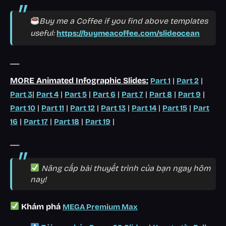
Buy me a Coffee if you find above templates
useful:
https://buymeacoffee.com/slideocean
__
MORE Animated Infographic Slides:
|
|
Part 1
Part 2
|
|
|
|
|
|
|
Part 3
Part 4
Part 5
Part 6
Part 7
Part 8
Part 9
|
|
|
|
|
|
Part 10
Part 11
Part 12
Part 13
Part 14
Part 15
Part
|
|
|
|
16
Part 17
Part 18
Part 19
__
Nâng cấp bài thuyết trình của bạn ngay hôm
nay!
Khám phá
MEGA Premium Max