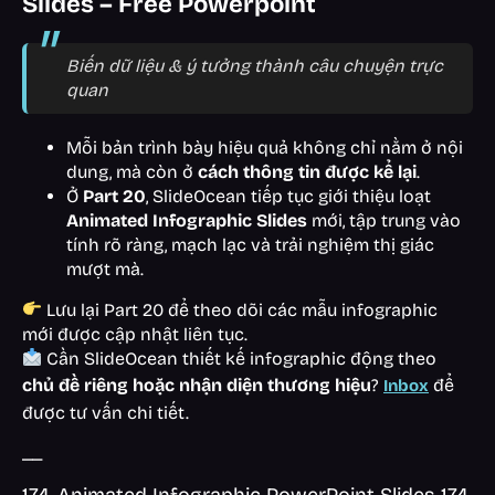
Slides – Free Powerpoint
Biến dữ liệu & ý tưởng thành câu chuyện trực
quan
Mỗi bản trình bày hiệu quả không chỉ nằm ở nội
dung, mà còn ở
cách thông tin được kể lại
.
Ở
Part 20
, SlideOcean tiếp tục giới thiệu loạt
Animated Infographic Slides
mới, tập trung vào
tính rõ ràng, mạch lạc và trải nghiệm thị giác
mượt mà.
Lưu lại Part 20 để theo dõi các mẫu infographic
mới được cập nhật liên tục.
Cần SlideOcean thiết kế infographic động theo
chủ đề riêng hoặc nhận diện thương hiệu
?
để
Inbox
được tư vấn chi tiết.
__
174. Animated Infographic PowerPoint Slides 174