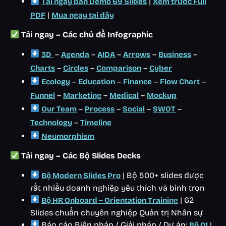
|
Tải ngay bản Demo 69 Slides
Xem trước Full
|
PDF
Mua ngay tại đây
Tải ngay – Các chủ đề Infographic
–
–
–
–
–
3D
Agenda
AIDA
Arrows
Business
–
–
–
Charts
Circles
Comparison
Cyber
–
–
–
–
Ecology
Education
Finance
Flow Chart
–
–
–
Funnel
Marketing
Medical
Mockup
–
–
–
–
Our Team
Process
Social
SWOT
–
Technology
Timeline
Neumorphism
Tải ngay – Các Bộ Slides Decks
| Bộ 500+ slides được
Bộ Modern Slides Pro
rất nhiều doanh nghiệp yêu thích và bình trọn
| 62
Bộ HR Onboard – Orientation Training
Slides chuẩn chuyên nghiệp Quản trị Nhân sự
Báo cáo Biện pháp / Giải pháp / Dự án:
|
Bộ 01