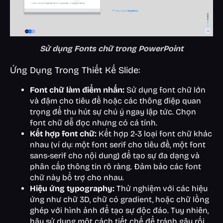
Sử dụng Fonts chữ trong PowerPoint
Ứng Dụng Trong Thiết Kế Slide:
Font chữ làm điểm nhấn:
Sử dụng font chữ lớn
và đậm cho tiêu đề hoặc các thông điệp quan
trọng để thu hút sự chú ý ngay lập tức. Chọn
font chữ dễ đọc nhưng có cá tính.
Kết hợp font chữ:
Kết hợp 2-3 loại font chữ khác
nhau (ví dụ: một font serif cho tiêu đề, một font
sans-serif cho nội dung) để tạo sự đa dạng và
phân cấp thông tin rõ ràng. Đảm bảo các font
chữ này bổ trợ cho nhau.
Hiệu ứng typography:
Thử nghiệm với các hiệu
ứng như chữ 3D, chữ có gradient, hoặc chữ lồng
ghép với hình ảnh để tạo sự độc đáo. Tuy nhiên,
hãy sử dụng một cách tiết chế để tránh gây rối