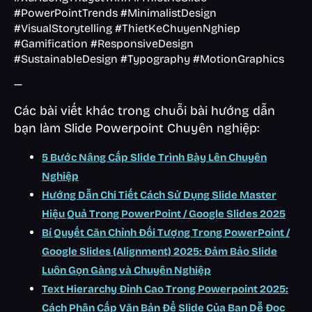
#PowerPointTrends #MinimalistDesign
#VisualStorytelling #ThietKeChuyenNghiep
#Gamification #ResponsiveDesign
#SustainableDesign #Typography #MotionGraphics
—
Các bài viết khác trong chuỗi bài hướng dẫn
bạn làm Slide Powerpoint Chuyên nghiệp:
5 Bước Nâng Cấp Slide Trình Bày Lên Chuyên
Nghiệp
Hướng Dẫn Chi Tiết Cách Sử Dụng Slide Master
Hiệu Quả Trong PowerPoint / Google Slides 2025
Bí Quyết Căn Chỉnh Đối Tượng Trong PowerPoint /
Google Slides (Alignment) 2025: Đảm Bảo Slide
Luôn Gọn Gàng và Chuyên Nghiệp
Text Hierarchy Đỉnh Cao Trong Powerpoint 2025:
Cách Phân Cấp Văn Bản Để Slide Của Bạn Dễ Đọc