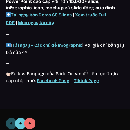
PowerPoint cao cấp
với hơn
15,000+ slide,
infographic, icon, mockup
và
slide động cực đỉnh
.
|
Tải ngay bản Demo 69 Slides
Xem trước Full
|
PDF
Mua ngay tại đây
—
[
]
với giá chỉ bằng ly
Tải ngay – Các chủ đề Infographic
trà sữa ^^
—
Follow Fanpage của Slide Ocean để liên tục được
cập nhật nhé:
–
Facebook Page
Tiktok Page