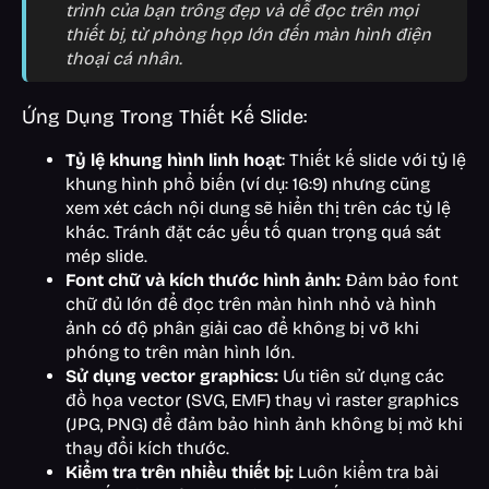
trình của bạn trông đẹp và dễ đọc trên mọi
thiết bị, từ phòng họp lớn đến màn hình điện
thoại cá nhân.
Ứng Dụng Trong Thiết Kế Slide:
Tỷ lệ khung hình linh hoạt
: Thiết kế slide với tỷ lệ
khung hình phổ biến (ví dụ: 16:9) nhưng cũng
xem xét cách nội dung sẽ hiển thị trên các tỷ lệ
khác. Tránh đặt các yếu tố quan trọng quá sát
mép slide.
Font chữ và kích thước hình ảnh:
Đảm bảo font
chữ đủ lớn để đọc trên màn hình nhỏ và hình
ảnh có độ phân giải cao để không bị vỡ khi
phóng to trên màn hình lớn.
Sử dụng vector graphics:
Ưu tiên sử dụng các
đồ họa vector (SVG, EMF) thay vì raster graphics
(JPG, PNG) để đảm bảo hình ảnh không bị mờ khi
thay đổi kích thước.
Kiểm tra trên nhiều thiết bị:
Luôn kiểm tra bài