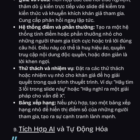
thăm dò ý kiến trực tiếp vào slide để kiểm tra
kiến thức và khuyến khích khán giả tham gia.
Cung cấp phản hồi ngay lập tức.
Hệ thống điểm và phần thưởng:
Tạo ra một hệ
thống tính điểm hoặc phần thưởng nhỏ cho
những người tham gia tích cực hoặc trả lời đúng
câu hỏi. Điều này có thể là huy hiệu ảo, quyền
truy cập nội dung độc quyền, hoặc đơn giản là
lời khen ngợi.
Thử thách và nhiệm vụ
: Đặt ra các thử thách
hoặc nhiệm vụ nhỏ cho khán giả để họ giải
quyết trong quá trình thuyết trình. Ví dụ: “Hãy tìm
3 lỗi trong slide này” hoặc “Hãy nghĩ ra một giải
pháp cho vấn đề X”.
Bảng xếp hạng:
Nếu phù hợp, tạo một bảng xếp
hạng nhỏ để hiển thị điểm số của những người
tham gia, tạo ra sự cạnh tranh lành mạnh.
Tích Hợp AI
và Tự Động Hóa