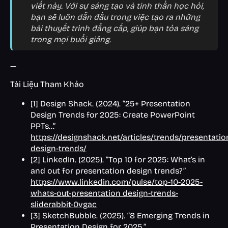
viết này. Với sự sáng tạo và tinh thần học hỏi,
bạn sẽ luôn dẫn đầu trong việc tạo ra những
bài thuyết trình đẳng cấp, giúp bạn tỏa sáng
trong mọi buổi giảng.
—
Tài Liệu Tham Khảo
[1] Design Shack. (2024). “25+ Presentation
Design Trends for 2025: Create PowerPoint
PPTs…”
https://designshack.net/articles/trends/presentatio
design-trends/
[2] LinkedIn. (2025). “Top 10 for 2025: What’s in
and out for presentation design trends?”
https://www.linkedin.com/pulse/top-10-2025-
whats-out-presentation design-trends-
sliderabbit-0vgac
[3] SketchBubble. (2025). “8 Emerging Trends in
Presentation Design for 2025.”