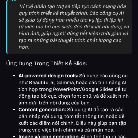
Trí tuệ nhân tạo (AI) sẽ tiếp tục cách mạng hóa
quy trình thiết kế thuyết trình. Các công cụ AI
sẽ giúp tự động hóa nhiều tác vụ lặp đi lặp lại,
từ việc tạo bố cục slide đến đề xuất nội dung và
hình ảnh, giúp người dùng tiết kiệm thời gian và
tạo ra những bài thuyết trình chất lượng cao
hơn.
Ứng Dụng Trong Thiết Kế Slide:
AI-powered design tools
: Sử dụng các công cụ
như Beautiful.ai, Gamma, hoặc các tính năng AI
tích hợp trong PowerPoint/Google Slides để tự
động tạo bố cục, chọn font chữ, và đề xuất hình
ảnh dựa trên nội dung của bạn.
Content generation:
Sử dụng AI để tạo ra các
bản nháp nội dung, tóm tắt thông tin, hoặc đề
xuất các điểm nói chính. Điều này giúp bạn tập
trung vào việc tinh chỉnh và cá nhân hóa.
Image và icon generation
: AI có thể tạo ra các