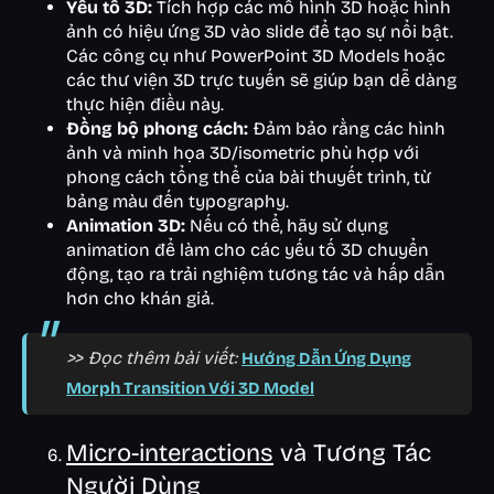
Yếu tố 3D:
Tích hợp các mô hình 3D hoặc hình
ảnh có hiệu ứng 3D vào slide để tạo sự nổi bật.
Các công cụ như PowerPoint 3D Models hoặc
các thư viện 3D trực tuyến sẽ giúp bạn dễ dàng
thực hiện điều này.
Đồng bộ phong cách:
Đảm bảo rằng các hình
ảnh và minh họa 3D/isometric phù hợp với
phong cách tổng thể của bài thuyết trình, từ
bảng màu đến typography.
Animation 3D:
Nếu có thể, hãy sử dụng
animation để làm cho các yếu tố 3D chuyển
động, tạo ra trải nghiệm tương tác và hấp dẫn
hơn cho khán giả.
>> Đọc thêm bài viết:
Hướng Dẫn Ứng Dụng
Morph Transition Với 3D Model
Micro-interactions
và Tương Tác
Người Dùng