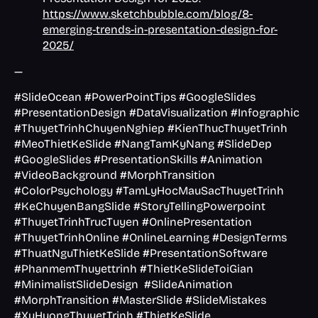
https://www.sketchbubble.com/blog/8-
emerging-trends-in-presentation-design-for-
2025/
—
#SlideOcean #PowerPointTips #GoogleSlides
#PresentationDesign #DataVisualization #Infographic
#ThuyetTrinhChuyenNghiep #KienThucThuyetTrinh
#MeoThietKeSlide #NangTamKyNang #SlideDep
#GoogleSlides #PresentationSkills #Animation
#VideoBackground #MorphTransition
#ColorPsychology #TamLyHocMauSacThuyetTrinh
#KeChuyenBangSlide #StoryTellingPowerpoint
#ThuyetTrinhTrucTuyen #OnlinePresentation
#ThuyetTrinhOnline #OnlineLearning #DesignTerms
#ThuatNguThietKeSlide #PresentationSoftware
#PhanmemThuyettrinh #ThietKeSlideToiGian
#MinimalistSlideDesign #SlideAnimation
#MorphTransition #MasterSlide #SlideMistakes
#XuHuongThuyetTrinh #ThietKeSlide