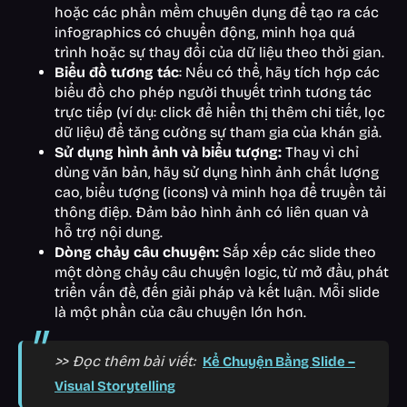
hoặc các phần mềm chuyên dụng để tạo ra các
infographics có chuyển động, minh họa quá
trình hoặc sự thay đổi của dữ liệu theo thời gian.
Biểu đồ tương tác
: Nếu có thể, hãy tích hợp các
biểu đồ cho phép người thuyết trình tương tác
trực tiếp (ví dụ: click để hiển thị thêm chi tiết, lọc
dữ liệu) để tăng cường sự tham gia của khán giả.
Sử dụng hình ảnh và biểu tượng:
Thay vì chỉ
dùng văn bản, hãy sử dụng hình ảnh chất lượng
cao, biểu tượng (icons) và minh họa để truyền tải
thông điệp. Đảm bảo hình ảnh có liên quan và
hỗ trợ nội dung.
Dòng chảy câu chuyện:
Sắp xếp các slide theo
một dòng chảy câu chuyện logic, từ mở đầu, phát
triển vấn đề, đến giải pháp và kết luận. Mỗi slide
là một phần của câu chuyện lớn hơn.
>> Đọc thêm bài viết:
Kể Chuyện Bằng Slide –
Visual Storytelling