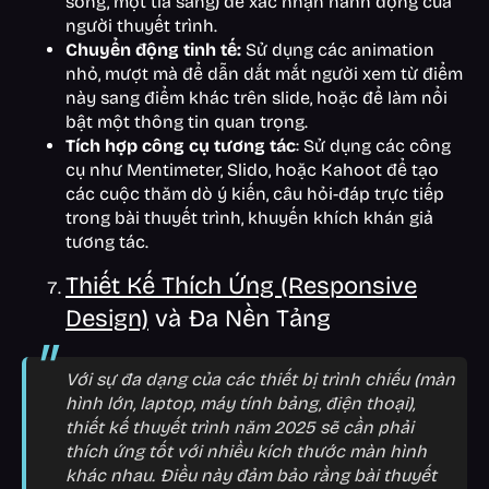
sóng, một tia sáng) để xác nhận hành động của
người thuyết trình.
Chuyển động tinh tế:
Sử dụng các animation
nhỏ, mượt mà để dẫn dắt mắt người xem từ điểm
này sang điểm khác trên slide, hoặc để làm nổi
bật một thông tin quan trọng.
Tích hợp công cụ tương tác
: Sử dụng các công
cụ như Mentimeter, Slido, hoặc Kahoot để tạo
các cuộc thăm dò ý kiến, câu hỏi-đáp trực tiếp
trong bài thuyết trình, khuyến khích khán giả
tương tác.
Thiết Kế Thích Ứng (Responsive
Design)
và Đa Nền Tảng
Với sự đa dạng của các thiết bị trình chiếu (màn
hình lớn, laptop, máy tính bảng, điện thoại),
thiết kế thuyết trình năm 2025 sẽ cần phải
thích ứng tốt với nhiều kích thước màn hình
khác nhau. Điều này đảm bảo rằng bài thuyết