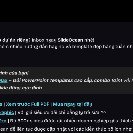
o dự án riêng
? Inbox ngay
SlideOcean
nhé!
hêm nhiều hướng dẫn hay ho và template đẹp hàng tuần nh
ình của bạn!
Max
– Gói PowerPoint Templates cao cấp, combo 10in1
với
lide động cực đỉnh
.
s
|
Xem trước Full PDF
|
Mua ngay tại đây
raphic
|
Với giá siêu ưu đãi chỉ bằng ly trà sữa ^^
Pro
|
Bộ 500+ slides được rất nhiều doanh nghiệp yêu thích 
an để liên tục được cập nhật với các kiến thức bổ ích nhé