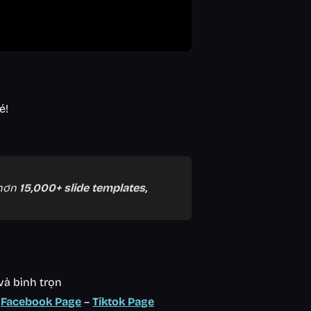
é!
 hơn
15,000+ slide templates,
và bình trọn
:
Facebook Page
–
Tiktok Page