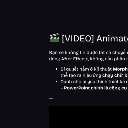
[VIDEO] Animat
Bạn sẽ không tin được tất cả chuyển
dùng After Effects, không cần phần
Bí quyết nằm ở kỹ thuật
Morph 
thể tạo ra hiệu ứng
chạy chữ
,
b
Dành cho ai yêu thích thiết k
–
PowerPoint chính là công cụ 
—