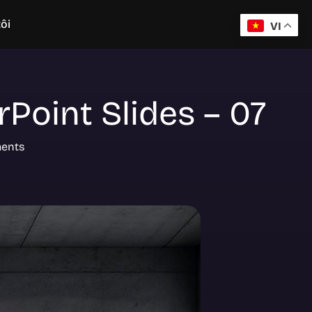
ôi
VI
Point Slides – 07
ents