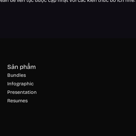
an để liên tục được cập nhật với các kiến thức bổ ích nhé
Sản phẩm
Bundles
Infographic
Presentation
Resumes