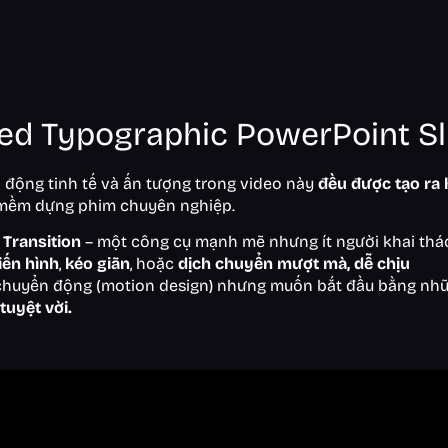
ed Typographic PowerPoint Sl
 động tinh tế và ấn tượng trong video này
đều được tạo ra
 mềm dựng phim chuyên nghiệp.
Transition
– một công cụ mạnh mẽ nhưng ít người khai thá
iến hình
,
kéo giãn
, hoặc
dịch chuyển mượt mà, dễ chịu
ế chuyển động (motion design) nhưng muốn bắt đầu bằng nhữ
tuyệt vời.