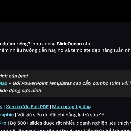
o dự án riêng
? Inbox ngay
SlideOcean
nhé!
hêm nhiều hướng dẫn hay ho và template đẹp hàng tuần nh
ình của bạn!
Max
– Gói PowerPoint Templates cao cấp, combo 10in1
với
lide động cực đỉnh
.
s
|
Xem trước Full PDF
|
Mua ngay tại đây
raphic
|
Với giá siêu ưu đãi chỉ bằng ly trà sữa ^^
Pro
|
Bộ 500+ slides được rất nhiều doanh nghiệp yêu thích 