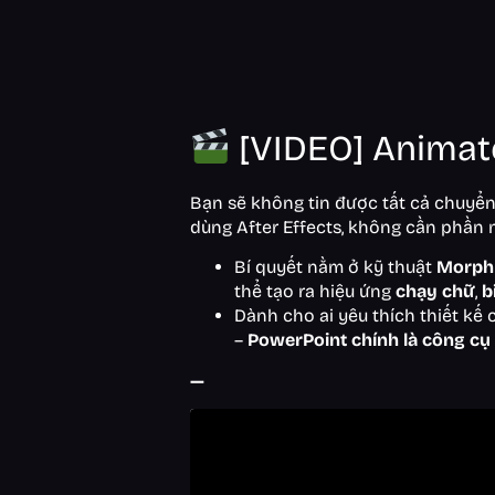
[VIDEO] Animat
Bạn sẽ không tin được tất cả chuyển
dùng After Effects, không cần phần
Bí quyết nằm ở kỹ thuật
Morph 
thể tạo ra hiệu ứng
chạy chữ
,
b
Dành cho ai yêu thích thiết k
–
PowerPoint chính là công cụ 
—