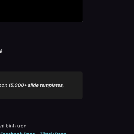
é!
 hơn
15,000+ slide templates,
và bình trọn