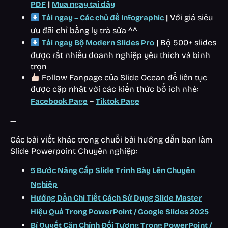
|
PDF
Mua ngay tại đây
|
Với giá siêu
Tải ngay – Các chủ đề Infographic
ưu đãi chỉ bằng ly trà sữa ^^
|
Bộ 500+ slides
Tải ngay Bộ Modern Slides Pro
được rất nhiều doanh nghiệp yêu thích và bình
trọn
Follow Fanpage của Slide Ocean để liên tục
được cập nhật với các kiến thức bổ ích nhé:
–
Facebook Page
Tiktok Page
—
Các bài viết khác trong chuỗi bài hướng dẫn bạn làm
Slide Powerpoint Chuyên nghiệp:
5 Bước Nâng Cấp Slide Trình Bày Lên Chuyên
Nghiệp
Hướng Dẫn Chi Tiết Cách Sử Dụng Slide Master
Hiệu Quả Trong PowerPoint / Google Slides 2025
Bí Quyết Căn Chỉnh Đối Tượng Trong PowerPoint /