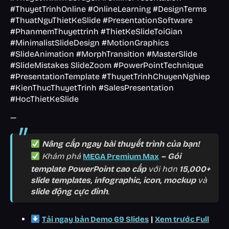
#ThuyetTrinhOnline #OnlineLearning #DesignTerms
#ThuatNguThietKeSlide #PresentationSoftware
#PhanmemThuyettrinh #ThietKeSlideToiGian
#MinimalistSlideDesign #MotionGraphics
#SlideAnimation #MorphTransition #MasterSlide
#SlideMistakes SlideZoom #PowerPointTechnique
#PresentationTemplate #ThuyetTrinhChuyenNghiep
#KienThucThuyetTrinh #SalesPresentation
#HocThietKeSlide
—
Nâng cấp ngay bài thuyết trình của bạn!
Khám phá
– Gói
MEGA Premium Max
template PowerPoint cao cấp
với hơn
15,000+
slide templates, infographic, icon, mockup
và
slide động cực đỉnh
.
|
Tải ngay bản Demo 69 Slides
Xem trước Full