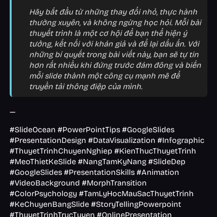
Hãy bắt đầu từ những thay đổi nhỏ, thực hành
thường xuyên, và không ngừng học hỏi. Mỗi bài
thuyết trình là một cơ hội để bạn thể hiện ý
tưởng, kết nối với khán giả và để lại dấu ấn. Với
những bí quyết trong bài viết này, bạn sẽ tự tin
hơn rất nhiều khi đứng trước đám đông và biến
mỗi slide thành một công cụ mạnh mẽ để
truyền tải thông điệp của mình.
—
#SlideOcean #PowerPointTips #GoogleSlides
#PresentationDesign #DataVisualization #Infographic
#ThuyetTrinhChuyenNghiep #KienThucThuyetTrinh
#MeoThietKeSlide #NangTamKyNang #SlideDep
#GoogleSlides #PresentationSkills #Animation
#VideoBackground #MorphTransition
#ColorPsychology #TamLyHocMauSacThuyetTrinh
#KeChuyenBangSlide #StoryTellingPowerpoint
#ThuyetTrinhTrucTuyen #OnlinePresentation