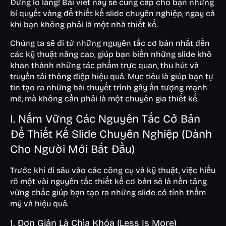
Đừng lo lắng! Bài viết này sẽ cung cấp cho bạn những
bí quyết vàng để thiết kế slide chuyên nghiệp, ngay cả
khi bạn không phải là một nhà thiết kế.
Chúng ta sẽ đi từ những nguyên tắc cơ bản nhất đến
các kỹ thuật nâng cao, giúp bạn biến những slide khô
khan thành những tác phẩm trực quan, thu hút và
truyền tải thông điệp hiệu quả. Mục tiêu là giúp bạn tự
tin tạo ra những bài thuyết trình gây ấn tượng mạnh
mẽ, mà không cần phải là một chuyên gia thiết kế.
I. Nắm Vững Các Nguyên Tắc Cở Bản
Để Thiết Kế Slide Chuyên Nghiệp (Dành
Cho Người Mới Bắt Đầu)
Trước khi đi sâu vào các công cụ và kỹ thuật, việc hiểu
rõ một vài nguyên tắc thiết kế cơ bản sẽ là nền tảng
vững chắc giúp bạn tạo ra những slide có tính thẩm
mỹ và hiệu quả.
1. Đơn Giản Là Chìa Khóa (Less Is More)