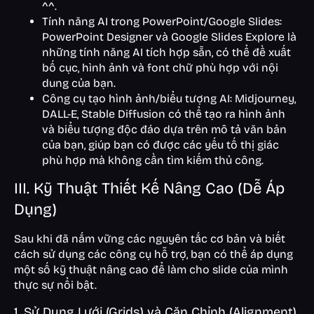
^^.
Tính năng AI trong PowerPoint/Google Slides:
PowerPoint Designer và Google Slides Explore là
những tính năng AI tích hợp sẵn, có thể đề xuất
bố cục, hình ảnh và font chữ phù hợp với nội
dung của bạn.
Công cụ tạo hình ảnh/biểu tượng AI: Midjourney,
DALL-E, Stable Diffusion có thể tạo ra hình ảnh
và biểu tượng độc đáo dựa trên mô tả văn bản
của bạn, giúp bạn có được các yếu tố thị giác
phù hợp mà không cần tìm kiếm thủ công.
III. Kỹ Thuật Thiết Kế Nâng Cao (Dễ Áp
Dụng)
Sau khi đã nắm vững các nguyên tắc cơ bản và biết
cách sử dụng các công cụ hỗ trợ, bạn có thể áp dụng
một số kỹ thuật nâng cao để làm cho slide của mình
thực sự nổi bật.
1. Sử Dụng Lưới (Grids) và Căn Chỉnh (Alignment)