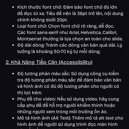
Kích thước font chữ: Đảm bảo font chữ đủ lớn
để đọc từ xa. Tiêu đề nên là 36pt trở lên, nội dung
chính không dưới 20pt.
Loại font chữ: Chọn font chữ rõ ràng, dễ đọc.
Các font sans-serif như Arial, Helvetica, Calibri,
Montserrat thường là lựa chọn an toàn cho slide.
Độ dài dòng: Tránh các dòng văn bản quá dài. Lý
tưởng là khoảng 50-70 ký tự mỗi dòng.
2. Khả Năng Tiếp Cận (Accessibility)
Độ tương phản màu sắc: Sử dụng công cụ kiểm
tra độ tương phản màu sắc để đảm bảo văn bản
và hình ảnh có đủ độ tương phản cho người có
thị lực kém.
Phụ đề cho video: Nếu sử dụng video, hãy cung
cấp phụ đề để hỗ trợ người khiếm thính hoặc
những người xem trong môi trường ồn ào.
Mô tả hình ảnh (Alt Text): Thêm mô tả alt text cho
hình ảnh để người sử dụng trình đọc màn hình