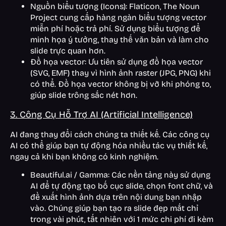
Nguồn biểu tượng (Icons): Flaticon, The Noun
Project cung cấp hàng ngàn biểu tượng vector
miễn phí hoặc trả phí. Sử dụng biểu tượng để
minh họa ý tưởng, thay thế văn bản và làm cho
slide trực quan hơn.
Đồ họa vector: Ưu tiên sử dụng đồ họa vector
(SVG, EMF) thay vì hình ảnh raster (JPG, PNG) khi
có thể. Đồ họa vector không bị vỡ khi phóng to,
giúp slide trông sắc nét hơn.
3. Công Cụ Hỗ Trợ AI (Artificial Intelligence)
AI đang thay đổi cách chúng ta thiết kế. Các công cụ
AI có thể giúp bạn tự động hóa nhiều tác vụ thiết kế,
ngay cả khi bạn không có kinh nghiệm.
Beautiful.ai / Gamma: Các nền tảng này sử dụng
AI để tự động tạo bố cục slide, chọn font chữ, và
đề xuất hình ảnh dựa trên nội dung bạn nhập
vào. Chúng giúp bạn tạo ra slide đẹp mắt chỉ
trong vài phút, tất nhiên với 1 mức chi phí đi kèm