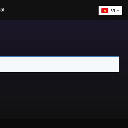
ôi
VI